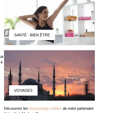
SANTÉ - BIEN ÊTRE
it
 à
VOYAGES
Découvrez les
shampoings solides
de notre partenaire