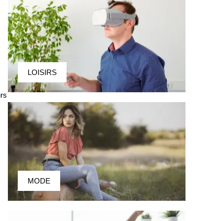
LOISIRS
urs
MODE