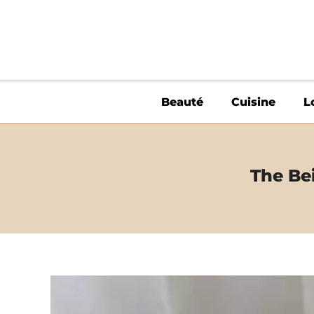
Aller
au
contenu
Beauté
Cuisine
L
The Be