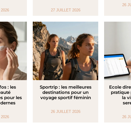
26 J
 2026
27 JUILLET 2026
fos : les
Sportrip : les meilleures
Ecole dire
eauté
destinations pour un
pratique
s pour les
voyage sportif féminin
la v
dernes
ser
26 JUILLET 2026
 2026
26 J