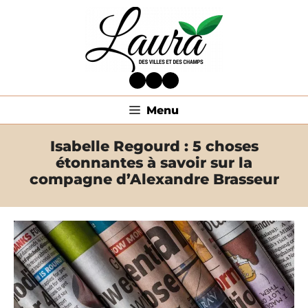
Aller
au
contenu
Facebook
Twitter
LinkedIn
Menu
Isabelle Regourd : 5 choses
étonnantes à savoir sur la
compagne d’Alexandre Brasseur