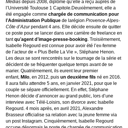
Médias
depuis 2008, diplôme qu’elle a reçu auprès de
l’Université Toulouse 1 Capitole.Deuxièmement, elle a
été engagée comme
chargée de communication pour
l’Administration
Publique
de larégion
Provence-Alpes-
Côte d’Azur
pendant 4 ans. Elle décide ensuite de quitter
ce poste pour se lancer dans une carrière de freelance en
tant
qu’agent d’image-presse-booking
. Troisièmement,
Isabelle Regourd est connue pour avoir été l’ex-femme
de l’acteur de « Plus Belle La Vie », Stéphane Henon.
Les deux se sont rencontrés sur le tournage de la série et
décident de se fréquenter quelque temps avant de se
marier. Quatrièmement, ils eurent leur premier
enfant,
Milo
, en 2012, puis
un deuxième fils
né en 2016.
Il aura fallu attendre 5 ans, en janvier 2021, pour que le
couple se sépare officiellement. En effet, Stéphane
Henon décide d’annoncer au grand public, lors d’une
interview avec Télé-Loisirs, son divorce avec Isabelle
Regourd. 4 mois après, en avril 2021, Alexandre
Brasseur officialise sa relation avec la jeune femme via
un post Instagram. Cinquièmement, Isabelle Regourd
occupe désormais le poste de chargée de communication