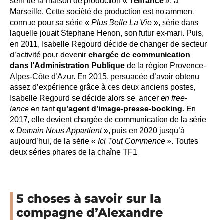
sein de la maison de production «
Telfrance
», à
Marseille. Cette société de production est notamment
connue pour sa série «
Plus Belle La Vie
», série dans
laquelle jouait Stephane Henon, son futur ex-mari. Puis,
en 2011, Isabelle Regourd décide de changer de secteur
d’activité pour devenir
chargée de communication
dans l’Administration Publique
de la région Provence-
Alpes-Côte d’Azur. En 2015, persuadée d’avoir obtenu
assez d’expérience grâce à ces deux anciens postes,
Isabelle Regourd se décide alors se lancer
en free-
lance
en tant
q
u’agent
d’image-presse-booking
. En
2017, elle devient chargée de communication de la série
«
Demain Nous Appartient
», puis en 2020 jusqu’à
aujourd’hui, de la série «
Ici Tout Commence
». Toutes
deux séries phares de la chaîne TF1.
5 choses à savoir sur la
compagne d’Alexandre