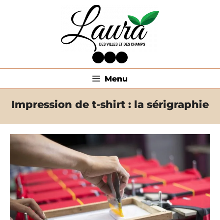
Aller
au
contenu
Facebook
Twitter
LinkedIn
Menu
Impression de t-shirt : la sérigraphie