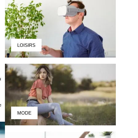
LOISIRS
u
e
MODE