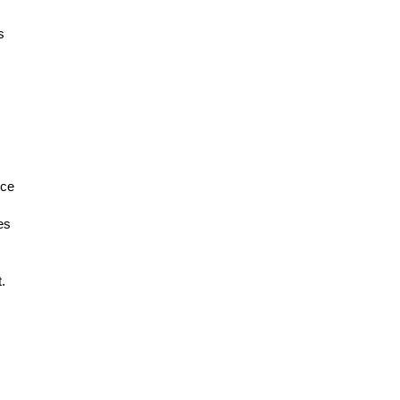
s
 ce
es
.