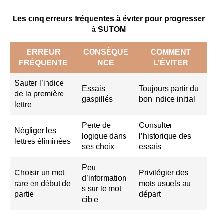
Les cinq erreurs fréquentes à éviter pour progresser
à SUTOM
ERREUR
CONSÉQUE
COMMENT
FRÉQUENTE
NCE
L’ÉVITER
Sauter l’indice
Essais
Toujours partir du
de la première
gaspillés
bon indice initial
lettre
Perte de
Consulter
Négliger les
logique dans
l’historique des
lettres éliminées
ses choix
essais
Peu
Choisir un mot
Privilégier des
d’information
rare en début de
mots usuels au
s sur le mot
partie
départ
cible