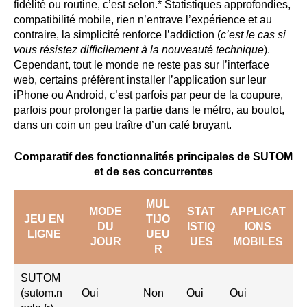
fidélité ou routine, c’est selon.* Statistiques approfondies,
compatibilité mobile, rien n’entrave l’expérience et au
contraire, la simplicité renforce l’addiction (
c’est le cas si
vous résistez difficilement à la nouveauté technique
).
Cependant, tout le monde ne reste pas sur l’interface
web, certains préfèrent installer l’application sur leur
iPhone ou Android, c’est parfois par peur de la coupure,
parfois pour prolonger la partie dans le métro, au boulot,
dans un coin un peu traître d’un café bruyant.
Comparatif des fonctionnalités principales de SUTOM
et de ses concurrentes
MUL
MODE
STAT
APPLICAT
JEU EN
TIJO
DU
ISTIQ
IONS
LIGNE
UEU
JOUR
UES
MOBILES
R
SUTOM
(sutom.n
Oui
Non
Oui
Oui