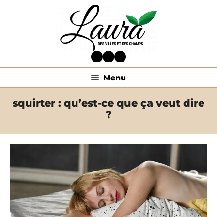
Aller
au
contenu
Facebook
Twitter
LinkedIn
Menu
squirter : qu’est-ce que ça veut dire
?