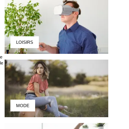
LOISIRS
re
le
MODE