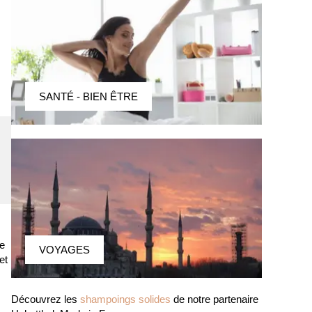
SANTÉ - BIEN ÊTRE
ge
VOYAGES
et
Découvrez les
shampoings solides
de notre partenaire