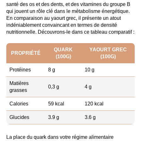
santé des os et des dents, et des vitamines du groupe B
qui jouent un rôle clé dans le métabolisme énergétique.
En comparaison au yaourt grec, il présente un atout
indéniablement convaincant en termes de densité
nutritionnelle. Découvrons-le dans ce tableau comparatif :
QUARK
YAOURT GREC
PROPRIÉTÉ
(100G)
(100G)
Protéines
8 g
10 g
Matières
0,3 g
4 g
grasses
Calories
59 kcal
120 kcal
Glucides
3.9 g
3.6 g
La place du quark dans votre régime alimentaire