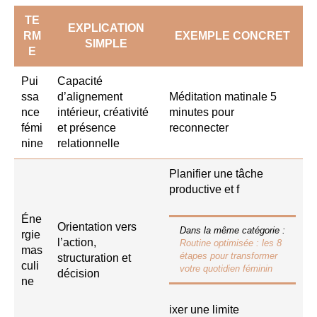
TE
EXPLICATION
RM
EXEMPLE CONCRET
SIMPLE
E
Pui
Capacité
ssa
d’alignement
Méditation matinale 5
nce
intérieur, créativité
minutes pour
fémi
et présence
reconnecter
nine
relationnelle
Planifier une tâche
productive et f
Éne
Orientation vers
Dans la même catégorie :
rgie
l’action,
Routine optimisée : les 8
mas
étapes pour transformer
structuration et
culi
votre quotidien féminin
décision
ne
ixer une limite