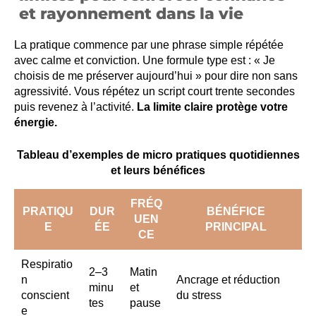
et rayonnement dans la vie
La pratique commence par une phrase simple répétée
avec calme et conviction. Une formule type est : « Je
choisis de me préserver aujourd’hui » pour dire non sans
agressivité. Vous répétez un script court trente secondes
puis revenez à l’activité.
La limite claire protège votre
énergie.
Tableau d’exemples de micro pratiques quotidiennes
et leurs bénéfices
FRÉQ
PRATIQU
DUR
BÉNÉFICE
UEN
E
ÉE
PRINCIPAL
CE
Respiratio
2–3
Matin
n
Ancrage et réduction
minu
et
conscient
du stress
tes
pause
e