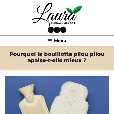
Aller
au
contenu
Facebook
Twitter
LinkedIn
Menu
Pourquoi la bouillotte pilou pilou
apaise-t-elle mieux ?