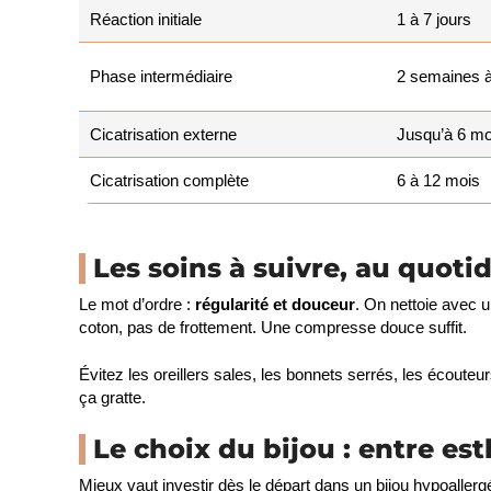
Réaction initiale
1 à 7 jours
Phase intermédiaire
2 semaines à
Cicatrisation externe
Jusqu’à 6 mo
Cicatrisation complète
6 à 12 mois
Les soins à suivre, au quoti
Le mot d’ordre :
régularité et douceur
. On nettoie avec u
coton, pas de frottement. Une compresse douce suffit.
Évitez les oreillers sales, les bonnets serrés, les écouteur
ça gratte.
Le choix du bijou : entre es
Mieux vaut investir dès le départ dans un bijou hypoallergé