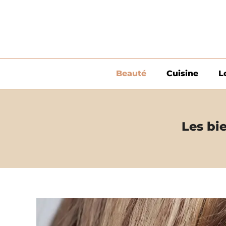
Aller
au
contenu
Beauté
Cuisine
L
Les bi