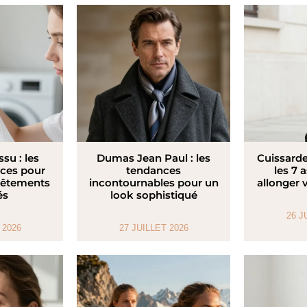
ssu : les
Dumas Jean Paul : les
Cuissarde
aces pour
tendances
les 7 
vêtements
incontournables pour un
allonger 
és
look sophistiqué
26 J
 2026
27 JUILLET 2026