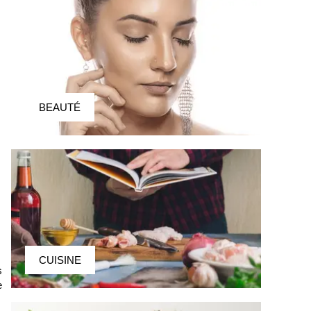
BEAUTÉ
CUISINE
s
e