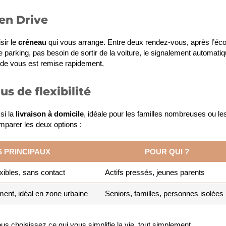
en Drive
sir le
créneau
qui vous arrange. Entre deux rendez-vous, après l’éco
le parking, pas besoin de sortir de la voiture, le signalement automati
ande vous est remise rapidement.
us de flexibilité
si la
livraison à domicile
, idéale pour les familles nombreuses ou le
omparer les deux options :
 PRINCIPAUX
POUR QUI ?
exibles, sans contact
Actifs pressés, jeunes parents
ment, idéal en zone urbaine
Seniors, familles, personnes isolées
ous choisissez ce qui vous simplifie la vie, tout simplement.