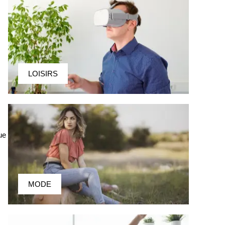
LOISIRS
ue
MODE