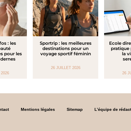
fos : les
Sportrip : les meilleures
Ecole dire
eauté
destinations pour un
pratique
s pour les
voyage sportif féminin
la v
dernes
ser
26 JUILLET 2026
 2026
26 J
tact
Mentions légales
Sitemap
L’équipe de rédac