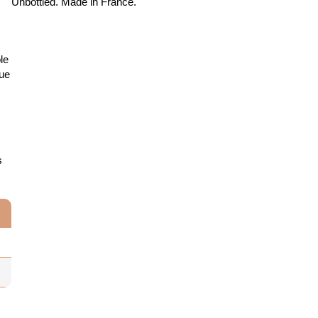
Unbottled. Made in France.
le
que
s