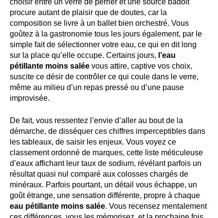
choisir entre un verre de perrier et une source badoit
procure autant de plaisir que de doutes, car la
composition se livre à un ballet bien orchestré. Vous
goûtez à la gastronomie tous les jours également, par le
simple fait de sélectionner votre eau, ce qui en dit long
sur la place qu’elle occupe. Certains jours,
l’eau
pétillante moins salée
vous attire, captive vos choix,
suscite ce désir de contrôler ce qui coule dans le verre,
même au milieu d’un repas pressé ou d’une pause
improvisée.
De fait, vous ressentez l’envie d’aller au bout de la
démarche, de disséquer ces chiffres imperceptibles dans
les tableaux, de saisir les enjeux. Vous voyez ce
classement ordonné de marques, cette liste méticuleuse
d’eaux affichant leur taux de sodium, révélant parfois un
résultat quasi nul comparé aux colosses chargés de
minéraux. Parfois pourtant, un détail vous échappe, un
goût étrange, une sensation différente, propre à chaque
eau pétillante moins salée
. Vous recensez mentalement
ces différences, vous les mémorisez, et la prochaine fois,