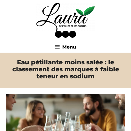
Aller
au
contenu
Facebook
Twitter
LinkedIn
Menu
Eau pétillante moins salée : le
classement des marques à faible
teneur en sodium