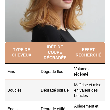
IDÉE DE
TYPE DE
EFFET
COUPE
CHEVEUX
RECHERCHÉ
DÉGRADÉE
Volume et
Fins
Dégradé flou
légèreté
Maîtrise et mise
Bouclés
Dégradé spiralé
en valeur des
boucles
Allègement et
Epais
Dégradé effilé