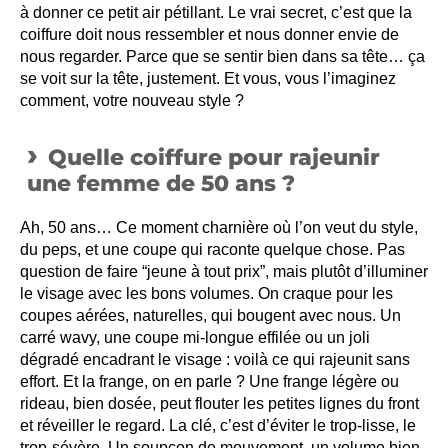
à donner ce petit air pétillant. Le vrai secret, c’est que la
coiffure doit nous ressembler et nous donner envie de
nous regarder. Parce que se sentir bien dans sa tête… ça
se voit sur la tête, justement. Et vous, vous l’imaginez
comment, votre nouveau style ?
Quelle coiffure pour rajeunir
une femme de 50 ans ?
Ah, 50 ans… Ce moment charnière où l’on veut du style,
du peps, et une coupe qui raconte quelque chose. Pas
question de faire “jeune à tout prix”, mais plutôt d’illuminer
le visage avec les bons volumes. On craque pour les
coupes aérées, naturelles, qui bougent avec nous. Un
carré wavy, une coupe mi-longue effilée ou un joli
dégradé encadrant le visage : voilà ce qui rajeunit sans
effort. Et la frange, on en parle ? Une frange légère ou
rideau, bien dosée, peut flouter les petites lignes du front
et réveiller le regard. La clé, c’est d’éviter le trop-lisse, le
trop-sévère. Un soupçon de mouvement, un volume bien