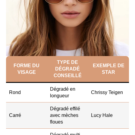
TYPE DE
FORME DU
EXEMPLE DE
DÉGRADÉ
VISAGE
STAR
CONSEILLÉ
Dégradé en
Rond
Chrissy Teigen
longueur
Dégradé effilé
Carré
avec mèches
Lucy Hale
floues
Dégradé multi-