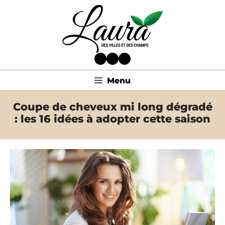
Aller
au
contenu
Facebook
Twitter
LinkedIn
Menu
Coupe de cheveux mi long dégradé
: les 16 idées à adopter cette saison