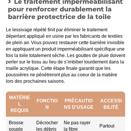
Le traitement imperméabilisant
pour renforcer durablement la
barrière protectrice de la toile
Le lessivage répété finit par éliminer le traitement
déperlant appliqué en usine par les fabricants de textiles
de plein air. Vous pouvez restaurer cette barrière invisible
en appliquant un produit imperméabilisant spécifique une
fois la toile totalement sèche. Les gouttes de pluie doivent
perler sur le tissu au lieu de s’imbiber lourdement dans la
maille acrylique. Cette étape finale garantit que les
poussières ne pénétreront plus au coeur de la matière
lors des prochaines saisons.
MATÉRIE
FONCTIO
PRÉCAUTIO
ACCESSI
L
N
NS D’USAGE
BILITÉ
REQUIS
Brosse
Décrocher
Ne pas rayer
Partout
souple
les débris
la fibre