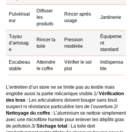
Diffuser
Pulvérisat
Rincer après
les
Jardinerie
eur
usage
produits
Tuyau
Équipeme
Rincer la
Pression
d’arrosag
nt
toile
modérée
e
standard
Escabeau
Atteindre
Vérifier le sol
Indispensa
stable
le coffre
plat
ble
L’entretien d’un store ne se limite pas au textile mais
englobe aussi la partie mécanique visible.1/
Vérification
des bras
: Les articulations doivent bouger sans bruit
suspect ni résistance particulière lors de l’ouverture.2/
Nettoyage du coffre
: L’aluminium se nettoie simplement
avec une microfibre humide pour enlever les dépôts gras
de pollution.3/
Séchage total
: La toile doit