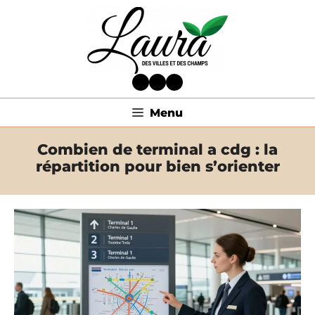
Aller
au
contenu
Facebook
Twitter
LinkedIn
Menu
Combien de terminal a cdg : la
répartition pour bien s’orienter