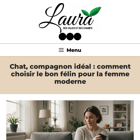
Aller
au
contenu
Facebook
Twitter
LinkedIn
Menu
Chat, compagnon idéal : comment
choisir le bon félin pour la femme
moderne