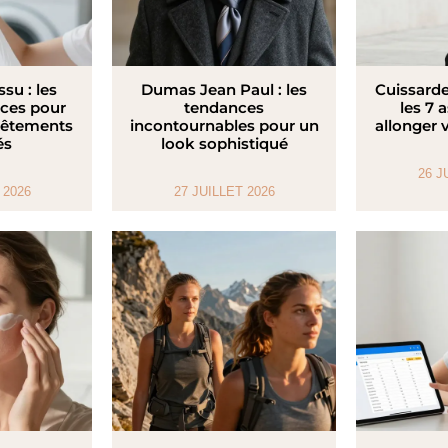
ssu : les
Dumas Jean Paul : les
Cuissarde
aces pour
tendances
les 7 
vêtements
incontournables pour un
allonger 
és
look sophistiqué
26 J
 2026
27 JUILLET 2026