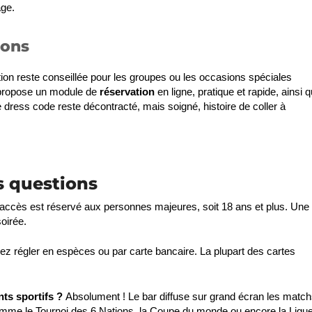
age.
ions
tion reste conseillée pour les groupes ou les occasions spéciales
z propose un module de
réservation
en ligne, pratique et rapide, ainsi 
 dress code reste décontracté, mais soigné, histoire de coller à
s questions
’accès est réservé aux personnes majeures, soit 18 ans et plus. Une
soirée.
z régler en espèces ou par carte bancaire. La plupart des cartes
ts sportifs ?
Absolument ! Le bar diffuse sur grand écran les matc
 comme le Tournoi des 6 Nations, la Coupe du monde ou encore la Ligu