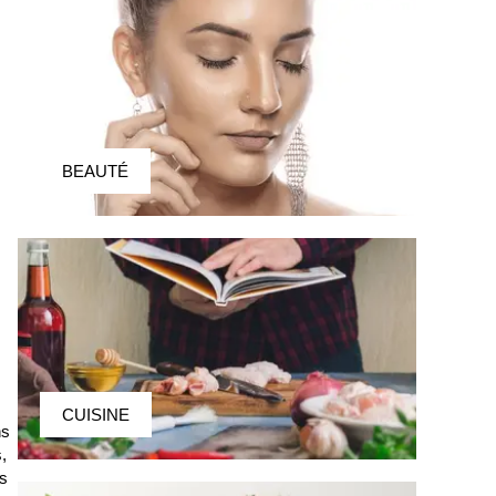
BEAUTÉ
CUISINE
ns
,
es