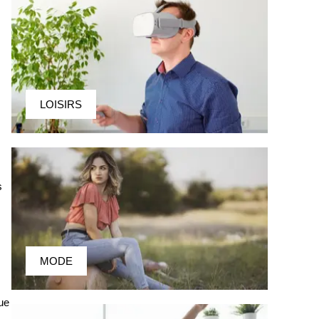
LOISIRS
s
MODE
que