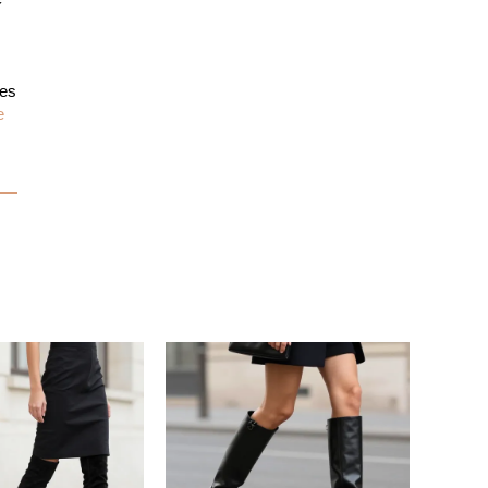
tes
e