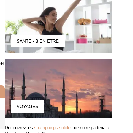
SANTÉ - BIEN ÊTRE
ter
VOYAGES
Découvrez les
shampoings solides
de notre partenaire