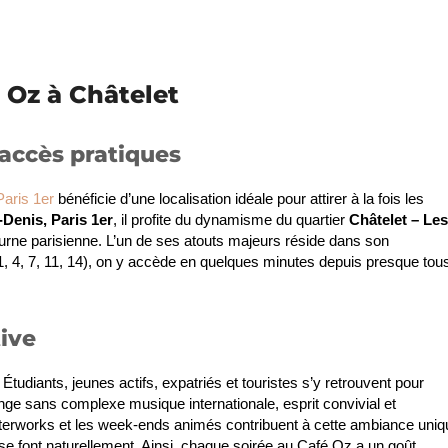
 Oz à Châtelet
s accès pratiques
aris 1er
bénéficie d’une localisation idéale pour attirer à la fois les
-Denis, Paris 1er
, il profite du dynamisme du quartier
Châtelet – Les
urne parisienne. L’un de ses atouts majeurs réside dans son
 1, 4, 7, 11, 14), on y accède en quelques minutes depuis presque tou
tive
 Étudiants, jeunes actifs, expatriés et touristes s’y retrouvent pour
ange sans complexe musique internationale, esprit convivial et
s afterworks et les week-ends animés contribuent à cette ambiance uni
 se font naturellement. Ainsi, chaque soirée au Café Oz a un goût