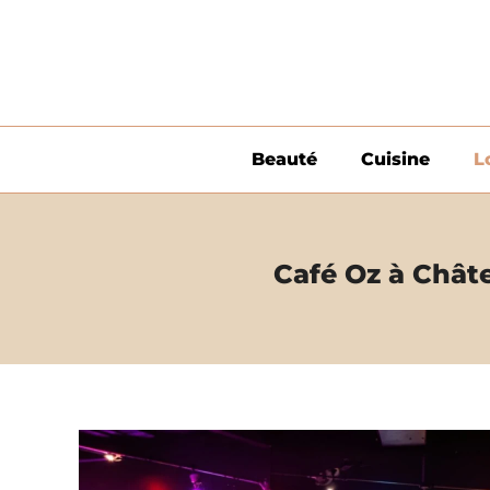
Aller
au
contenu
Beauté
Cuisine
L
Café Oz à Châtel