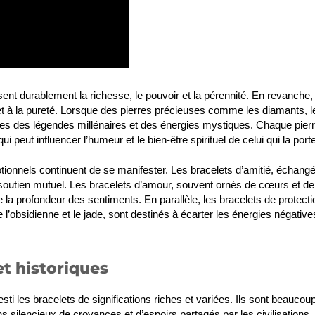
ent durablement la richesse, le pouvoir et la pérennité. En revanche,
et à la pureté. Lorsque des pierres précieuses comme les diamants, l
elles des légendes millénaires et des énergies mystiques. Chaque pier
peut influencer l’humeur et le bien-être spirituel de celui qui la porte
otionnels continuent de se manifester. Les bracelets d’amitié, échang
soutien mutuel. Les bracelets d’amour, souvent ornés de cœurs et de
a profondeur des sentiments. En parallèle, les bracelets de protecti
obsidienne et le jade, sont destinés à écarter les énergies négative
et historiques
esti les bracelets de significations riches et variées. Ils sont beaucou
silencieux de croyances et d’espoirs partagés par les civilisations.