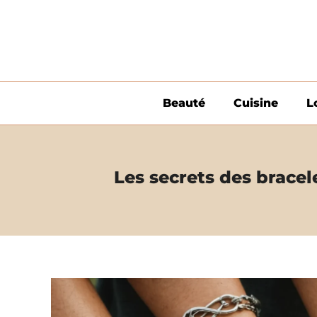
Aller
au
contenu
Beauté
Cuisine
L
Les secrets des brace