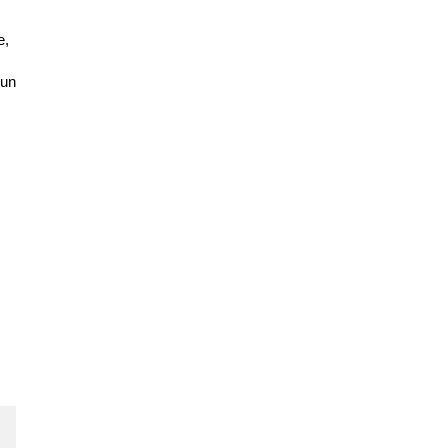
e,
 un