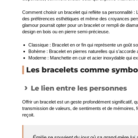
Comment choisir un bracelet qui reflète sa personnalité
: 
des préférences esthétiques et même des croyances pers
glamour pourrait opter pour un bracelet or rempli de diama
design en bois ou en pierre semi-précieuse.
Classique : Bracelet en or fin qui représente un goût so
Bohème : Bracelet en pierres naturelles qui s’accorde av
Moderne : Manchette en cuir et acier inoxydable qui e
Les bracelets comme symbol
Le lien entre les personnes
Offrir un bracelet est un geste profondément significatif, 
transmission de valeurs, de sentiments et de mémoires, for
reçoit.
Émilie se souvient du jour où sa grand-mère lui a