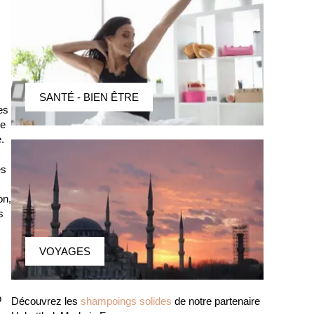
SANTÉ - BIEN ÊTRE
es
re
.
és
on,
s
VOYAGES
p
Découvrez les
shampoings solides
de notre partenaire