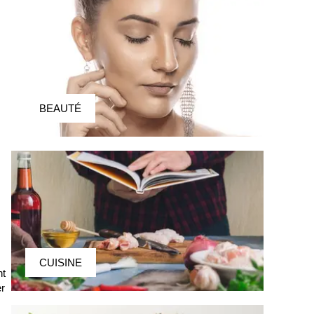
BEAUTÉ
CUISINE
nt
er