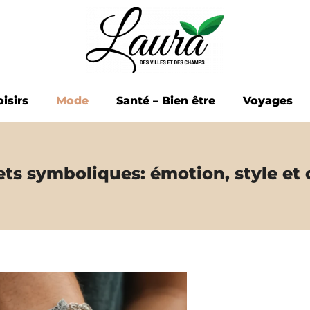
oisirs
Mode
Santé – Bien être
Voyages
lets symboliques: émotion, style et