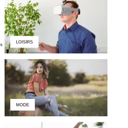
LOISIRS
es
MODE