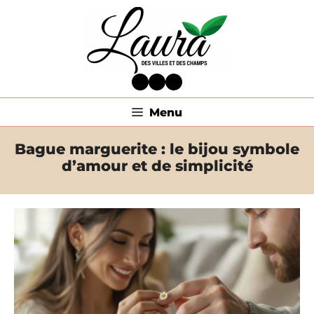
Aller
au
contenu
Facebook
Twitter
LinkedIn
Menu
Bague marguerite : le bijou symbole
d’amour et de simplicité