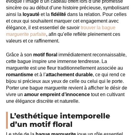
évoque l’image d’un cadeau offert lors d’une promesse
sincère ou au début d’une histoire précieuse, symbolisant
ainsi la
loyauté
et la
fidélité
dans la relation. Pour celles
et ceux qui souhaitent marquer cet engagement avec
élégance, il est essentiel de savoir
trouver la bague
marguerite parfaite
, afin qu’elle reflète pleinement ces
valeurs et ce raffinement.
Grâce à son
motif floral
immédiatement reconnaissable,
cette bague inspire une immense tendresse. La
marguerite est une fleur traditionnellement associée au
romantisme
et à l’
attachement durable
, ce qui rend ce
bijou si précieux aux yeux de celle ou celui qui le porte.
Porter une bague marguerite revient à afficher le désir de
vivre un
amour empreint d’innocence
tout en cultivant
une élégance discrète et naturelle.
L’esthétique intemporelle
d’un motif floral
Le style de la
bague marguerite
joue un rôle essentiel