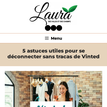
Aller
au
contenu
Facebook
Twitter
LinkedIn
Menu
5 astuces utiles pour se
déconnecter sans tracas de Vinted