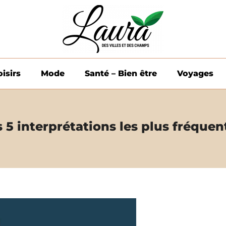
oisirs
Mode
Santé – Bien être
Voyages
es 5 interprétations les plus fréque