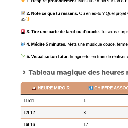
1. Respire profondément.
Mets une main sur ton cœur
2. Note ce que tu ressens.
Où en es-tu ? Quel projet v
✍
3. Tire une carte de tarot ou d’oracle.
Tu seras surpr
4. Médite 5 minutes.
Mets une musique douce, ferme l
5. Visualise ton futur.
Imagine-toi en train de réaliser
Tableau magique des heures 
HEURE MIROIR
CHIFFRE ASSOC
11h11
1
12h12
3
16h16
17