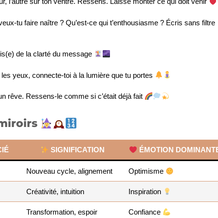
, l’autre sur ton ventre. Ressens. Laisse monter ce qui doit venir
eux-tu faire naître ? Qu’est-ce qui t’enthousiasme ? Écris sans filtre
is(e) de la clarté du message
es yeux, connecte-toi à la lumière que tu portes
 un rêve. Ressens-le comme si c’était déjà fait
miroirs
IÉ
SIGNIFICATION
ÉMOTION DOMINANT
Nouveau cycle, alignement
Optimisme
Créativité, intuition
Inspiration
Transformation, espoir
Confiance