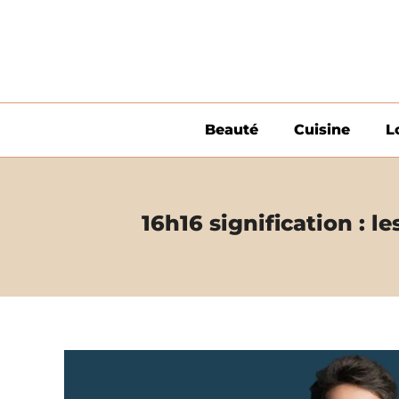
Aller
au
contenu
Beauté
Cuisine
L
16h16 signification : l