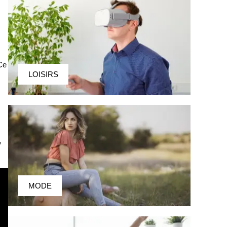
Ce
LOISIRS
,
MODE