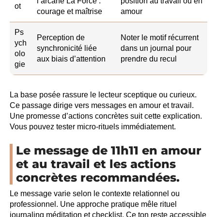
l’arcane La Force :
position au travail ou en
ot
courage et maîtrise
amour
Ps
Perception de
Noter le motif récurrent
ych
synchronicité liée
dans un journal pour
olo
aux biais d’attention
prendre du recul
gie
La base posée rassure le lecteur sceptique ou curieux.
Ce passage dirige vers messages en amour et travail.
Une promesse d’actions concrètes suit cette explication.
Vous pouvez tester micro-rituels immédiatement.
Le message de 11h11 en amour
et au travail et les actions
concrètes recommandées.
Le message varie selon le contexte relationnel ou
professionnel. Une approche pratique mêle rituel
journaling méditation et checklist. Ce ton reste accessible