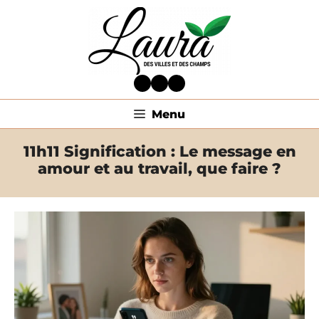
Aller
au
contenu
Facebook
Twitter
LinkedIn
Menu
11h11 Signification : Le message en
amour et au travail, que faire ?