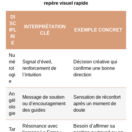
repère visuel rapide
DI
SC
INTERPRÉTATION
IPL
EXEMPLE CONCRET
CLÉ
IN
E
Nu
mé
Signal d’éveil,
Décision créative qui
rol
renforcement de
confirme une bonne
ogi
l’intuition
direction
e
An
Message de soutien
Sensation de réconfort
gél
ou d’encouragement
après un moment de
olo
des guides
doute
gie
Résonance avec
Besoin d’affirmer sa
Tar